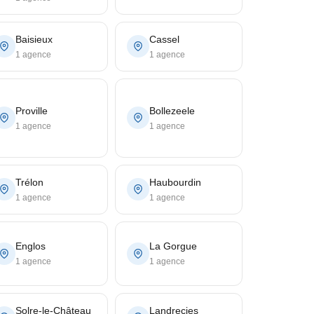
Baisieux
Cassel
1 agence
1 agence
Proville
Bollezeele
1 agence
1 agence
Trélon
Haubourdin
1 agence
1 agence
Englos
La Gorgue
1 agence
1 agence
Solre-le-Château
Landrecies