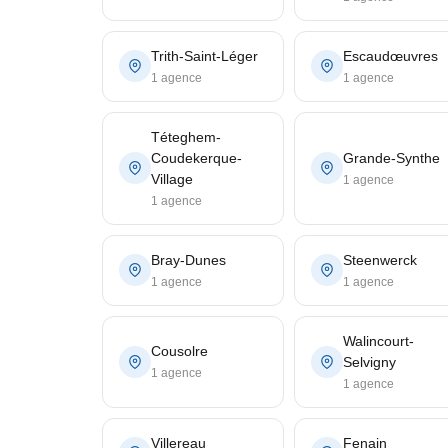
Trith-Saint-Léger
Escaudœuvres
1 agence
1 agence
Téteghem-
Coudekerque-
Grande-Synthe
Village
1 agence
1 agence
Bray-Dunes
Steenwerck
1 agence
1 agence
Walincourt-
Cousolre
Selvigny
1 agence
1 agence
Villereau
Fenain