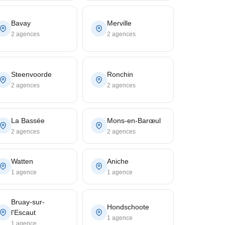
Bavay
Merville
2 agences
2 agences
Steenvoorde
Ronchin
2 agences
2 agences
La Bassée
Mons-en-Barœul
2 agences
2 agences
Watten
Aniche
1 agence
1 agence
Bruay-sur-
Hondschoote
l'Escaut
1 agence
1 agence