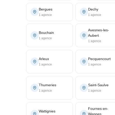
Bergues
Dechy
1 agence
1 agence
Avesnes-les-
Bouchain
Aubert
1 agence
1 agence
Arleux
Pecquencourt
1 agence
1 agence
Thumeries
Saint-Saulve
1 agence
1 agence
Fournes-en-
Wattignies
Weppes