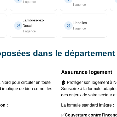
1 agence
1 agence
Lambres-lez-
Linselles
Douai
1 agence
1 agence
oposées dans le département
Assurance logement
 Nord pour circuler en toute
🏠 Protéger son logement à Nor
d implique de bien cerner les
Souscrire à la formule adapté
des enjeux de votre secteur et
ion :
La formule standard intègre :
✅
Couverture contre l’incen