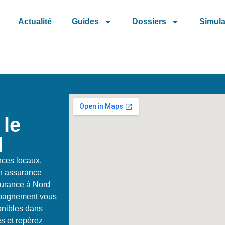
Actualité
Guides
Dossiers
Simula
 le
d
ces locaux.
en assurance
surance à Nord
mpagnement vous
ponibles dans
s et repérez