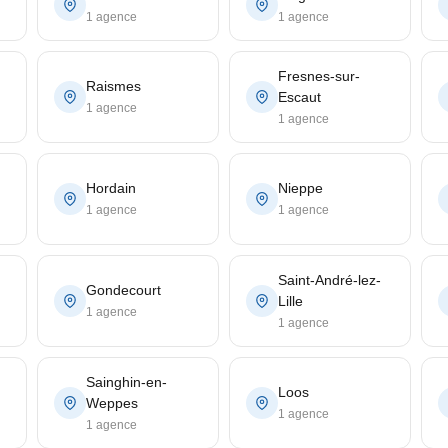
1 agence
1 agence
Fresnes-sur-
Raismes
Escaut
1 agence
1 agence
Hordain
Nieppe
1 agence
1 agence
Saint-André-lez-
Gondecourt
Lille
1 agence
1 agence
Sainghin-en-
Loos
Weppes
1 agence
1 agence