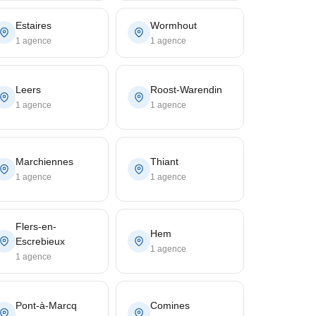
Estaires
Wormhout
1 agence
1 agence
Leers
Roost-Warendin
1 agence
1 agence
Marchiennes
Thiant
1 agence
1 agence
Flers-en-
Hem
Escrebieux
1 agence
1 agence
Pont-à-Marcq
Comines