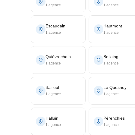
1 agence
1 agence
Escaudain
Hautmont
1 agence
1 agence
Quiévrechain
Bellaing
1 agence
1 agence
Bailleul
Le Quesnoy
1 agence
1 agence
Halluin
Pérenchies
1 agence
1 agence