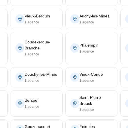
Vieux-Berquin
Auchy-les-Mines
1 agence
1 agence
Coudekerque-
Phalempin
Branche
1 agence
1 agence
Douchy-les-Mines
Vieux-Condé
1 agence
1 agence
Saint-Pierre-
Bersée
Brouck
1 agence
1 agence
Gouzeaucourt
Feignies