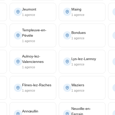
Jeumont
Maing
1 agence
1 agence
Templeuve-en-
Bondues
Pévèle
1 agence
1 agence
Aulnoy-lez-
Lys-lez-Lannoy
Valenciennes
1 agence
1 agence
Flines-lez-Raches
Waziers
1 agence
1 agence
Neuville-en-
Annœullin
Ferrain