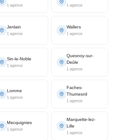
1 agence
1 agence
Jenlain
Wallers
1 agence
1 agence
Quesnoy-sur-
Sin-le-Noble
Deûle
1 agence
1 agence
Faches-
Lomme
Thumesnil
1 agence
1 agence
Marquette-lez-
Mecquignies
Lille
1 agence
1 agence