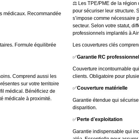
⚖️ Les TPE/PME de la région d
pour sécuriser leur structure. 
hats médicaux. Recommandée
s’impose comme nécessaire pou
secteur. Selon votre statut, dif
professionnels implantés à Ain
taires. Formule équilibrée
Les couvertures clés compren
✅
Garantie RC professionnel
Couverture incontournable qu
 soins. Comprend aussi les
clients. Obligatoire pour plus
ésentes sur votre territoire
✅
Couverture matérielle
fil médical. Bénéficiez de
té médicale à proximité.
Garantie étendue qui sécurise 
disparition.
✅
Perte d’exploitation
Garantie indispensable qui inde
aléa. Essentielle pour assurer l