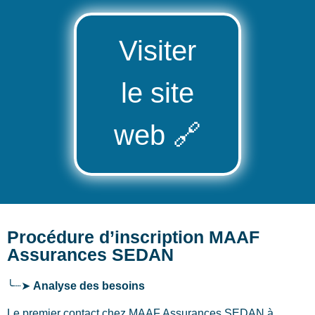
Visiter
le site
web
🔗
Procédure d’inscription MAAF
Assurances SEDAN
╰┈➤
Analyse des besoins
Le premier contact chez MAAF Assurances SEDAN
à