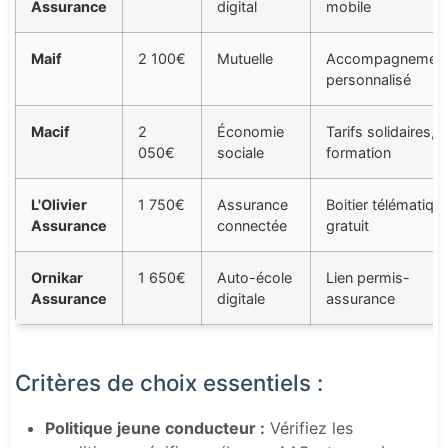
Assurance
digital
mobile
Maif
2 100€
Mutuelle
Accompagnemen
personnalisé
Macif
2
Économie
Tarifs solidaires,
050€
sociale
formation
L'Olivier
1 750€
Assurance
Boitier télématiqu
Assurance
connectée
gratuit
Ornikar
1 650€
Auto-école
Lien permis-
Assurance
digitale
assurance
Critères de choix essentiels :
Politique jeune conducteur :
Vérifiez les