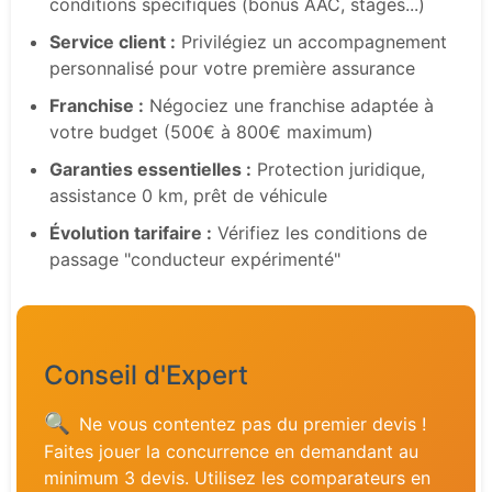
conditions spécifiques (bonus AAC, stages...)
Service client :
Privilégiez un accompagnement
personnalisé pour votre première assurance
Franchise :
Négociez une franchise adaptée à
votre budget (500€ à 800€ maximum)
Garanties essentielles :
Protection juridique,
assistance 0 km, prêt de véhicule
Évolution tarifaire :
Vérifiez les conditions de
passage "conducteur expérimenté"
Conseil d'Expert
🔍
Ne vous contentez pas du premier devis !
Faites jouer la concurrence en demandant au
minimum 3 devis. Utilisez les comparateurs en