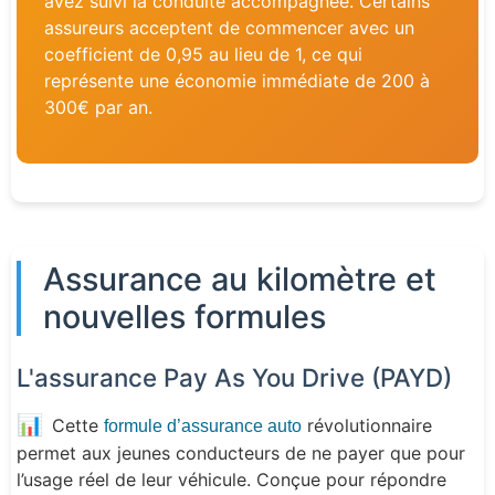
avez suivi la conduite accompagnée. Certains
assureurs acceptent de commencer avec un
coefficient de 0,95 au lieu de 1, ce qui
représente une économie immédiate de 200 à
300€ par an.
Assurance au kilomètre et
nouvelles formules
L'assurance Pay As You Drive (PAYD)
📊
Cette
révolutionnaire
formule d’assurance auto
permet aux jeunes conducteurs de ne payer que pour
l’usage réel de leur véhicule. Conçue pour répondre