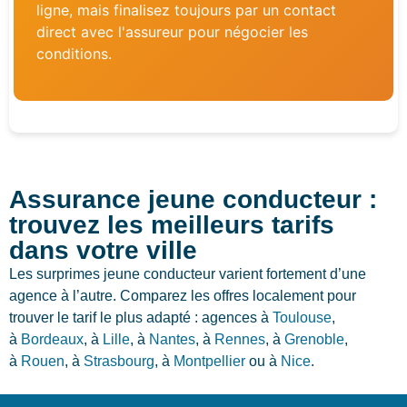
ligne, mais finalisez toujours par un contact
direct avec l'assureur pour négocier les
conditions.
Assurance jeune conducteur :
trouvez les meilleurs tarifs
dans votre ville
Les surprimes jeune conducteur varient fortement d’une
agence à l’autre. Comparez les offres localement pour
trouver le tarif le plus adapté : agences à
Toulouse
,
à
Bordeaux
, à
Lille
, à
Nantes
, à
Rennes
, à
Grenoble
,
à
Rouen
, à
Strasbourg
, à
Montpellier
ou à
Nice
.