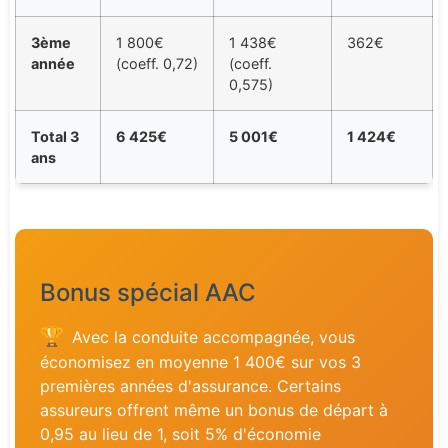
3ème
1 800€
1 438€
362€
année
(coeff. 0,72)
(coeff.
0,575)
Total 3
6 425€
5 001€
1 424€
ans
Bonus spécial AAC
🏆
Avec la conduite accompagnée, vous
économisez en moyenne 1 400€ sur vos 3
premières années d'assurance. Certains
assureurs offrent même un bonus de départ à
0,95 au lieu de 1, soit 5% d'économie