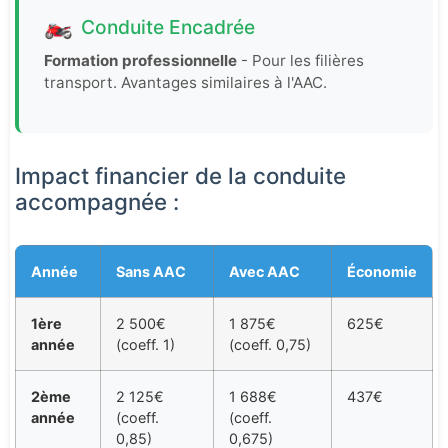
🏍️
Conduite Encadrée
Formation professionnelle
- Pour les filières
transport. Avantages similaires à l'AAC.
Impact financier de la conduite
accompagnée :
Année
Sans AAC
Avec AAC
Économie
1ère
2 500€
1 875€
625€
année
(coeff. 1)
(coeff. 0,75)
2ème
2 125€
1 688€
437€
année
(coeff.
(coeff.
0,85)
0,675)