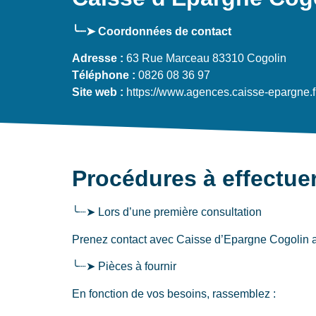
╰┈➤ Coordonnées de contact
Adresse :
63 Rue Marceau 83310 Cogolin
Téléphone :
0826 08 36 97
Site web :
https://www.agences.caisse-epargne.f
Procédures à effectue
╰┈➤ Lors d’une première consultation
Prenez contact avec Caisse d’Epargne Cogolin au 
╰┈➤ Pièces à fournir
En fonction de vos besoins, rassemblez :