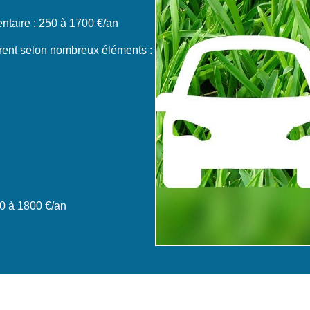
taire : 250 à 1700 €/an
èrent selon nombreux éléments :
0 à 1800 €/an