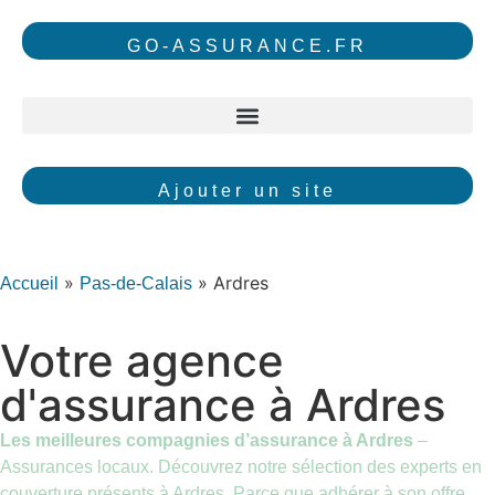
GO-ASSURANCE.FR
Ajouter un site
»
»
Ardres
Accueil
Pas-de-Calais
Votre agence
d'assurance à Ardres
Les meilleures compagnies d’assurance à Ardres
–
Assurances locaux. Découvrez notre sélection des experts en
couverture présents à Ardres. Parce que adhérer à son offre