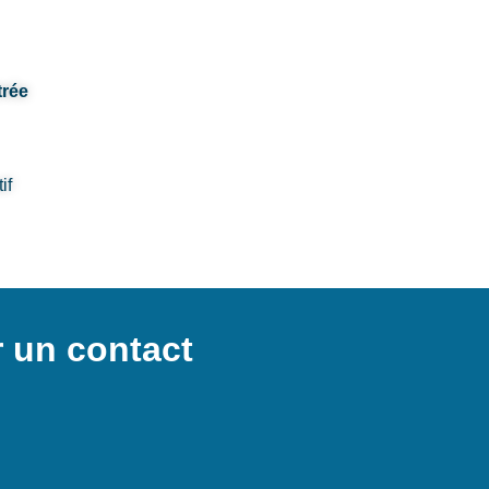
trée
if
r un contact