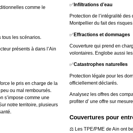
✅
Infiltrations d’eau
dditionnelles comme le
Protection de l’intégralité d
Montpellier du fait des risque
✅
Effractions et dommages
 tous les scénarios.
Couverture qui prend en charge
cteur présents à dans l’Ain
volontaires. Englobe aussi le
✅
Catastrophes naturelles
Protection légale pour les d
officiellement déclarés.
orce le pris en charge de la
s peu ou mal remboursés.
Analysez les offres des compa
gion s’impose comme une
profiter d’ une offre sur mesu
r notre territoire, plusieurs
santé.
Couvertures pour entr
⚖️ Les TPE/PME de Ain ont bes