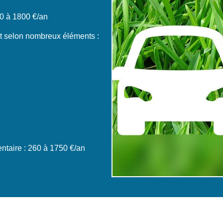
0 à 1800 €/an
nt selon nombreux éléments :
taire : 260 à 1750 €/an