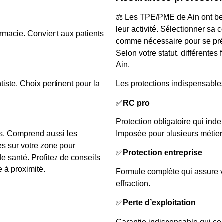
⚖️ Les TPE/PME de Ain ont bes
leur activité. Sélectionner sa 
rmacie. Convient aux patients
comme nécessaire pour se prém
Selon votre statut, différente
Ain.
iste. Choix pertinent pour la
Les protections indispensables
✅
RC pro
Protection obligatoire qui inde
ns. Comprend aussi les
Imposée pour plusieurs métie
es sur votre zone pour
✅
Protection entreprise
de santé. Profitez de conseils
 à proximité.
Formule complète qui assure vo
effraction.
✅
Perte d’exploitation
Garantie indispensable qui com