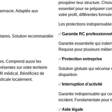
prospérer leur structure. Chois
essentiel pour se préparer con
armacie. Adaptée aux
votre profil, différentes formu
Les protections indispensables
✅
Garantie RC professionnel
entaires. Solution recommandée
Garantie essentielle qui indem
Requise pour plusieurs métiers
✅
Protection entreprise
ses. Comprend aussi les
ésentes sur votre territoire
Solution globale qui sécurise v
ofil médical. Bénéficiez de
disparition.
édicale localement.
✅
Interruption d’activité
Garantie indispensable qui cou
incident. Fondamentale pour mai
✅
Aide légale