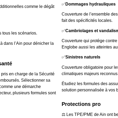
✅
Dommages hydrauliques
dditionnelles comme le dégât
Couverture de l’ensemble des s
fait des spécificités locales.
✅
Cambriolages et vandalis
s tous les scénarios.
Couverture qui protège contre 
 dans l’Ain pour dénicher la
Englobe aussi les atteintes au
✅
Sinistres naturels
santé
Couverture obligatoire pour 
climatiques majeurs reconnus
pris en charge de la Sécurité
emboursés. Sélectionner sa
Étudiez les formules des assu
e comme une démarche
solution personnalisée à vos 
ecteur, plusieurs formules sont
Protections pro
⚖️ Les TPE/PME de Ain ont bes