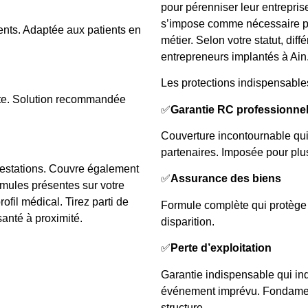
pour pérenniser leur entrepris
s’impose comme nécessaire pou
ts. Adaptée aux patients en
métier. Selon votre statut, di
entrepreneurs implantés à Ain
Les protections indispensabl
iste. Solution recommandée
✅
Garantie RC professionnel
Couverture incontournable qui
partenaires. Imposée pour plu
restations. Couvre également
✅
Assurance des biens
mules présentes sur votre
ofil médical. Tirez parti de
Formule complète qui protège v
santé à proximité.
disparition.
✅
Perte d’exploitation
Garantie indispensable qui in
événement imprévu. Fondament
structure.