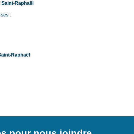
à Saint-Raphaël
rses :
Saint-Raphaël
s pour nous joindre