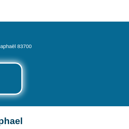
-Raphaël 83700
phael