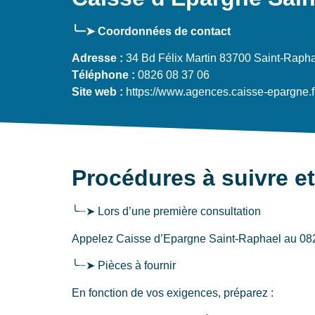
╰┈➤ Coordonnées de contact
Adresse :
34 Bd Félix Martin 83700 Saint-Raph
Téléphone :
0826 08 37 06
Site web :
https://www.agences.caisse-epargne.f
Procédures à suivre et
╰┈➤ Lors d’une première consultation
Appelez Caisse d’Epargne Saint-Raphael au 0826 0
╰┈➤ Pièces à fournir
En fonction de vos exigences, préparez :