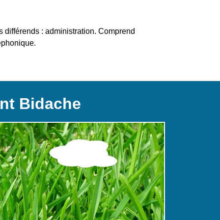
s différends : administration. Comprend
éphonique.
nt Bidache