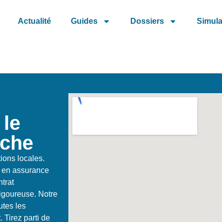
Actualité
Guides
Dossiers
Simula
 le
ache
ions locales.
s en assurance
trat
igoureuse. Notre
tes les
 Tirez parti de