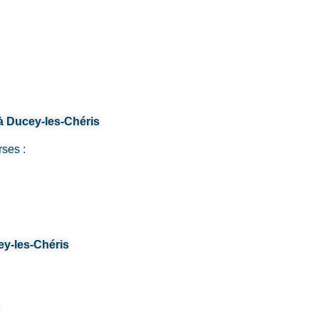
 à Ducey-les-Chéris
rses :
ey-les-Chéris