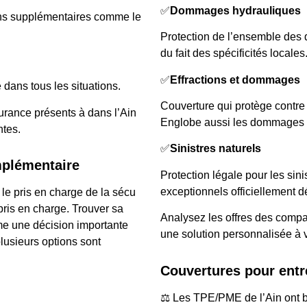
✅
Dommages hydrauliques
ons supplémentaires comme le
Protection de l’ensemble des 
du fait des spécificités locales
✅
Effractions et dommages
 dans tous les situations.
Couverture qui protège contre l
urance présents à dans l’Ain
Englobe aussi les dommages a
ntes.
✅
Sinistres naturels
mplémentaire
Protection légale pour les sin
exceptionnels officiellement d
le pris en charge de la sécu
ris en charge. Trouver sa
Analysez les offres des compa
me une décision importante
une solution personnalisée à 
plusieurs options sont
Couvertures pour entr
⚖️ Les TPE/PME de l’Ain ont b