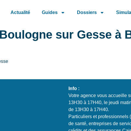
Actualité
Guides
Dossiers
Simula
 Boulogne sur Gesse à 
esse
Info :
Votre agence vous accueille s
13H30 à 17H40, le jeudi mati
de 13H30 à 17H40.
Particuliers et professionnels 
de santé, entreprises de servi
crédits et des assurances Cai