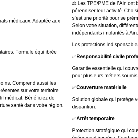
⚖️ Les TPE/PME de l’Ain ont 
pérenniser leur activité. Choi
s’est une priorité pour se prém
ats médicaux. Adaptée aux
Selon votre situation, différen
indépendants implantés à Ain.
Les protections indispensables
ntaires. Formule équilibrée
✅
Responsabilité civile prof
Garantie essentielle qui couv
pour plusieurs métiers soumis 
 soins. Comprend aussi les
✅
Couverture matérielle
ésentes sur votre territoire
ofil médical. Bénéficiez de
Solution globale qui protège v
ture santé dans votre région.
disparition.
✅
Arrêt temporaire
Protection stratégique qui couvr
événement imprévu. Fondamenta