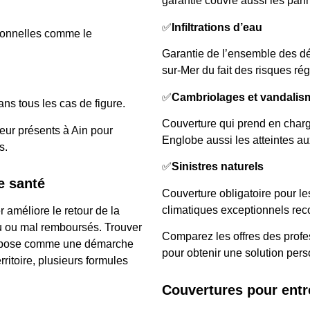
garantie couvre aussi les pann
✅
Infiltrations d’eau
tionnelles comme le
Garantie de l’ensemble des dé
sur-Mer du fait des risques ré
✅
Cambriolages et vandalis
ans tous les cas de figure.
Couverture qui prend en charge
eur présents à Ain pour
Englobe aussi les atteintes au
s.
✅
Sinistres naturels
e santé
Couverture obligatoire pour l
climatiques exceptionnels rec
 améliore le retour de la
eu ou mal remboursés. Trouver
Comparez les offres des profe
’impose comme une démarche
pour obtenir une solution per
rritoire, plusieurs formules
Couvertures pour entr