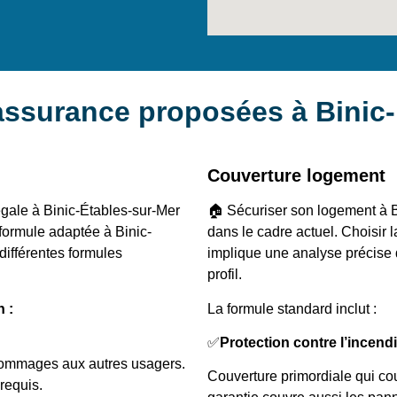
’assurance proposées à Binic
Couverture logement
égale à Binic-Étables-sur-Mer
🏠 Sécuriser son logement à B
 formule adaptée à Binic-
dans le cadre actuel. Choisir 
ifférentes formules
implique une analyse précise d
profil.
n :
La formule standard inclut :
✅
Protection contre l’incend
dommages aux autres usagers.
Couverture primordiale qui co
requis.