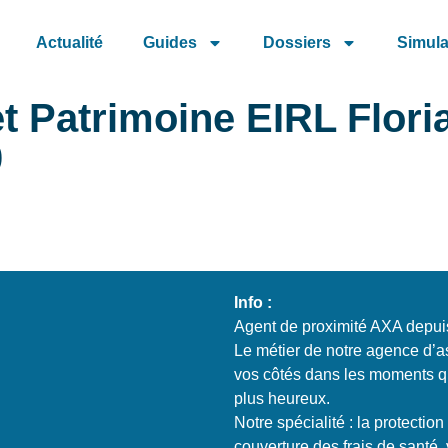
Actualité
Guides
Dossiers
Simula
 Patrimoine EIRL Flori
0
Info :
Agent de proximité AXA depui
Le métier de notre agence d’a
vos côtés dans les moments q
plus heureux.
Notre spécialité : la protectio
couverture des frais de santé, 