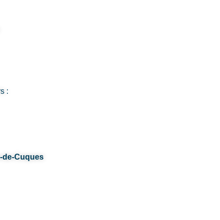
s :
n-de-Cuques