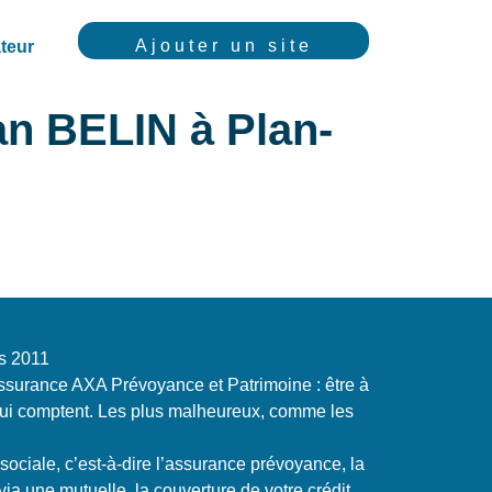
Ajouter un site
teur
an BELIN à Plan-
s 2011
ssurance AXA Prévoyance et Patrimoine : être à
ui comptent. Les plus malheureux, comme les
n sociale, c’est-à-dire l’assurance prévoyance, la
via une mutuelle, la couverture de votre crédit,