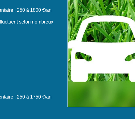
taire : 250 à 1800 €/an
 fluctuent selon nombreux
taire : 250 à 1750 €/an