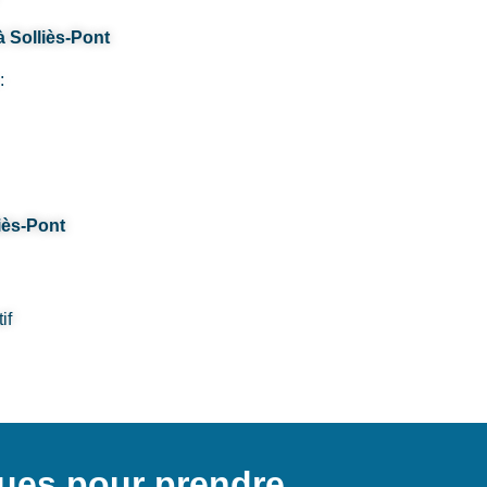
à Solliès-Pont
:
iès-Pont
if
ques pour prendre