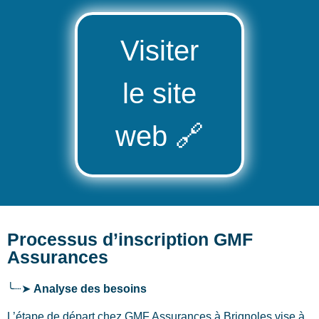
Visiter
le site
web
🔗
Processus d’inscription GMF
Assurances
╰┈➤
Analyse des besoins
L’étape de départ chez GMF Assurances
à Brignoles
vise à