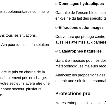
✅
Dommages hydrauliques
ons supplémentaires comme le
Garantie de l’ensemble des sin
en-Seine du fait des spécificit
✅
Effractions et dommages
ns tous les situations.
Couverture qui protège contre 
aussi les atteintes aux barrièr
in pour identifier la solution
✅
Catastrophes naturelles
Garantie imposée pour les d
météorologiques majeurs rec
ore le pris en charge de la
Analysez les propositions des
ns faiblement pris en charge.
obtenir une solution personna
otre secteur s’avère être une
 notre secteur, plusieurs
Protections pro
e.
⚖️ Les entreprises locales de 