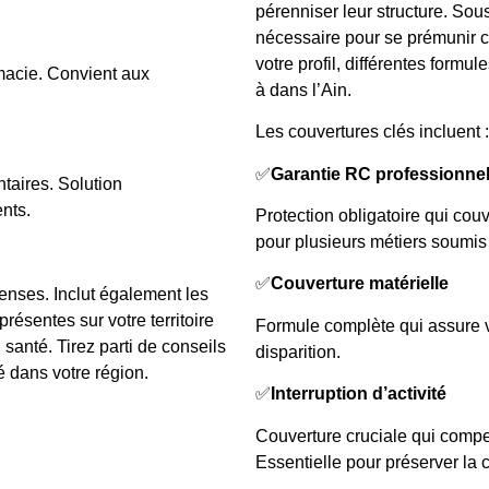
pérenniser leur structure. Sou
nécessaire pour se prémunir co
votre profil, différentes form
macie. Convient aux
à dans l’Ain.
Les couvertures clés incluent :
✅
Garantie RC professionnel
taires. Solution
nts.
Protection obligatoire qui cou
pour plusieurs métiers soumis 
✅
Couverture matérielle
penses. Inclut également les
ésentes sur votre territoire
Formule complète qui assure vo
 santé. Tirez parti de conseils
disparition.
é dans votre région.
✅
Interruption d’activité
Couverture cruciale qui compe
Essentielle pour préserver la c