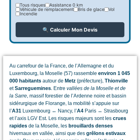
Tous risques
Assistance 0 km
Véhicule de remplacement
Bris de glace
Vol
Incendie
🔍 Calculer Mon Devis
Au carrefour de la France, de l’Allemagne et du
Luxembourg, la Moselle (57) rassemble
environ 1 045
000 habitants
autour de
Metz
(préfecture),
Thionville
et
Sarreguemines
. Entre
vallées de la Moselle et de
la Sarre
, massif forestier de l’Ardenne noire et bassin
sidérurgique de Florange, la mobilité s’appuie sur
l’
A31
Luxembourg ↔ Nancy, l’
A4
Paris ↔ Strasbourg
et l’axis LGV Est. Les risques majeurs sont les
crues
rapides
de la Moselle, les
brouillards denses
hivernaux en vallée, ainsi que des
grêlons estivaux