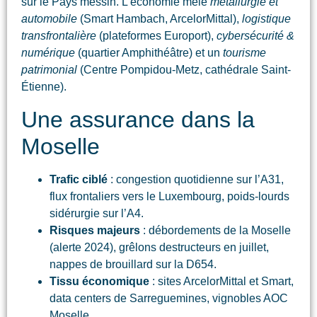
sur le Pays messin. L’économie mêle
métallurgie et
automobile
(Smart Hambach, ArcelorMittal),
logistique
transfrontalière
(plateformes Europort),
cybersécurité &
numérique
(quartier Amphithéâtre) et un
tourisme
patrimonial
(Centre Pompidou-Metz, cathédrale Saint-
Étienne).
Une assurance dans la
Moselle
Trafic ciblé
: congestion quotidienne sur l’A31,
flux frontaliers vers le Luxembourg, poids-lourds
sidérurgie sur l’A4.
Risques majeurs
: débordements de la Moselle
(alerte 2024), grêlons destructeurs en juillet,
nappes de brouillard sur la D654.
Tissu économique
: sites ArcelorMittal et Smart,
data centers de Sarreguemines, vignobles AOC
Moselle.