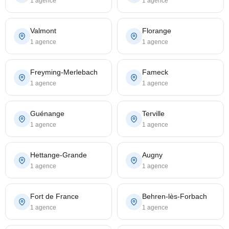
1 agence
1 agence
Valmont
Florange
1 agence
1 agence
Freyming-Merlebach
Fameck
1 agence
1 agence
Guénange
Terville
1 agence
1 agence
Hettange-Grande
Augny
1 agence
1 agence
Fort de France
Behren-lès-Forbach
1 agence
1 agence