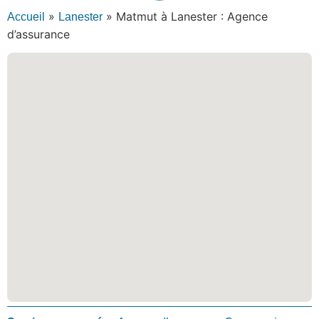
»
»
Matmut à Lanester : Agence
Accueil
Lanester
d’assurance