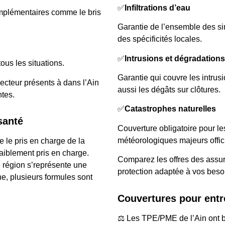
✅
Infiltrations d’eau
omplémentaires comme le bris
Garantie de l’ensemble des sini
des spécificités locales.
✅
Intrusions et dégradations
tous les situations.
Garantie qui couvre les intru
cteur présents à dans l’Ain
aussi les dégâts sur clôtures.
ntes.
✅
Catastrophes naturelles
santé
Couverture obligatoire pour l
météorologiques majeurs offic
 le pris en charge de la
aiblement pris en charge.
Comparez les offres des assu
 région s’représente une
protection adaptée à vos beso
ne, plusieurs formules sont
Couvertures pour entr
⚖️ Les TPE/PME de l’Ain ont b