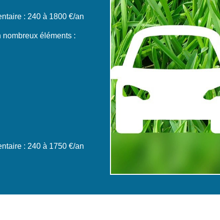
taire : 240 à 1800 €/an
n nombreux éléments :
taire : 240 à 1750 €/an