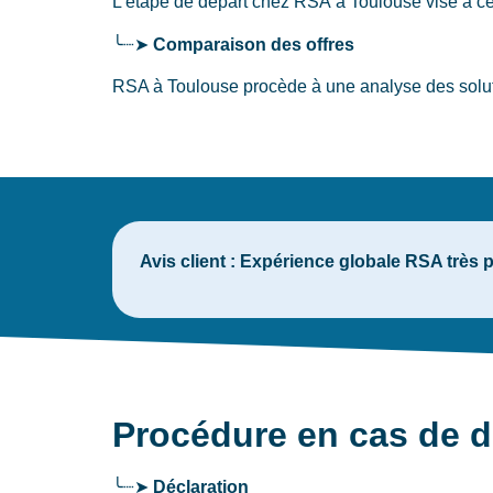
L’étape de départ chez RSA
à Toulouse
vise à ce
╰┈➤
Comparaison des offres
RSA à Toulouse procède à une analyse des solutio
Avis client :
Expérience globale RSA très po
Procédure en cas de
╰┈➤
Déclaration