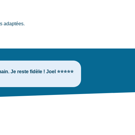
us adaptées.
in. Je reste fidèle ! Joel ⭐⭐⭐⭐⭐