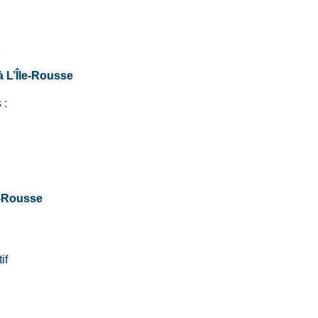
à L’Île-Rousse
 :
e-Rousse
if