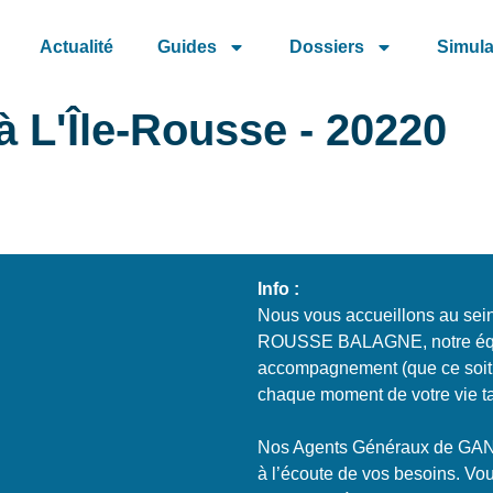
Actualité
Guides
Dossiers
Simula
à L'Île-Rousse - 20220
Info :
Nous vous accueillons au s
ROUSSE BALAGNE, notre équip
accompagnement (que ce soit p
chaque moment de votre vie ta
Nos Agents Généraux de 
à l’écoute de vos besoins. Vou