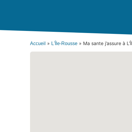
»
»
Ma sante j’assure à L
Accueil
L'Île-Rousse