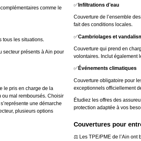
✅
Infiltrations d’eau
s complémentaires comme le
Couverture de l’ensemble des 
fait des conditions locales.
✅
Cambriolages et vandalis
 tous les situations.
Couverture qui prend en charg
u secteur présents à Ain pour
volontaires. Inclut également l
✅
Événements climatiques
Couverture obligatoire pour 
exceptionnels officiellement d
 le pris en charge de la
eu ou mal remboursés. Choisir
Étudiez les offres des assure
r s’représente une démarche
protection adaptée à vos beso
ecteur, plusieurs options
Couvertures pour entr
⚖️ Les TPE/PME de l’Ain ont b