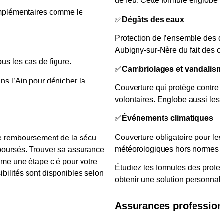
de feu. Cette formule englobe 
omplémentaires comme le
✅
Dégâts des eaux
Protection de l’ensemble des 
Aubigny-sur-Nère du fait des c
ous les cas de figure.
✅
Cambriolages et vandalis
ns l’Ain pour dénicher la
Couverture qui protège contre
volontaires. Englobe aussi le
✅
Événements climatiques
Couverture obligatoire pour l
le remboursement de la sécu
météorologiques hors normes 
boursés. Trouver sa assurance
me une étape clé pour votre
Étudiez les formules des prof
sibilités sont disponibles selon
obtenir une solution personna
Assurances professio