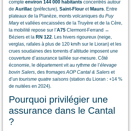
compte
environ 144 000 habitants
concentrés autour
de
Aurillac
(préfecture),
Saint-Flour
et
Maurs
. Entre
plateaux de la Planèze, monts volcaniques du
Puy
Mary
et vallées encaissées de la Truyère et de la Cère,
la mobilité repose sur l’
A75
Clermont-Ferrand ↔
Béziers et la
RN 122
. Les hivers rigoureux (neige,
verglas, rafales à plus de 120 km/h sur le Lioran) et les
crues soudaines des torrents d’altitude imposent une
couverture d’assurance taillée sur-mesure. Côté
économie, le département vit au rythme de l’
élevage
bovin Salers
, des
fromages AOP Cantal & Salers
et
d’un
tourisme quatre saisons
(station du Lioran : +14 %
de nuitées en 2024).
Pourquoi privilégier une
assurance dans le Cantal
?