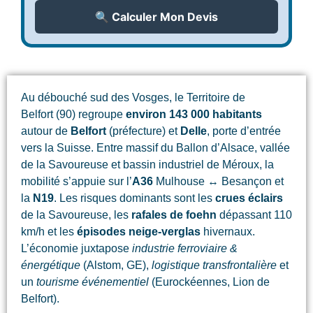
🔍 Calculer Mon Devis
Au débouché sud des Vosges, le Territoire de
Belfort (90) regroupe
environ 143 000 habitants
autour de
Belfort
(préfecture) et
Delle
, porte d’entrée
vers la Suisse. Entre massif du Ballon d’Alsace, vallée
de la Savoureuse et bassin industriel de Méroux, la
mobilité s’appuie sur l’
A36
Mulhouse ↔ Besançon et
la
N19
. Les risques dominants sont les
crues éclairs
de la Savoureuse, les
rafales de foehn
dépassant 110
km/h et les
épisodes neige-verglas
hivernaux.
L’économie juxtapose
industrie ferroviaire &
énergétique
(Alstom, GE),
logistique transfrontalière
et
un
tourisme événementiel
(Eurockéennes, Lion de
Belfort).