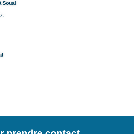
à Soual
s :
al
r prendre contact