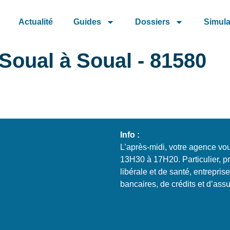
Actualité
Guides
Dossiers
Simula
Soual à Soual - 81580
Info :
L’après-midi, votre agence vo
13H30 à 17H20. Particulier, p
libérale et de santé, entrepris
bancaires, de crédits et d’as