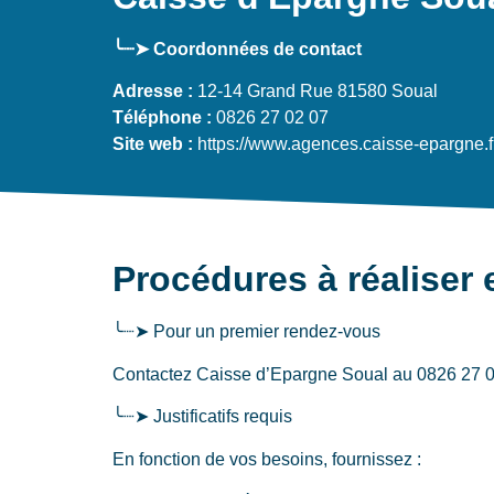
╰┈➤ Coordonnées de contact
Adresse :
12-14 Grand Rue 81580 Soual
Téléphone :
0826 27 02 07
Site web :
https://www.agences.caisse-epargne.f
Procédures à réaliser 
╰┈➤ Pour un premier rendez-vous
Contactez Caisse d’Epargne Soual au 0826 27 02 
╰┈➤ Justificatifs requis
En fonction de vos besoins, fournissez :