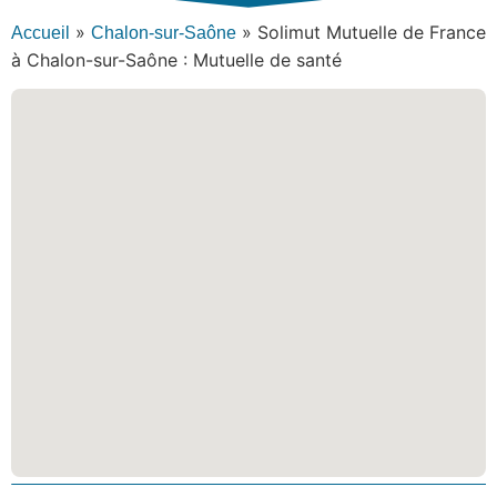
»
»
Solimut Mutuelle de France
Accueil
Chalon-sur-Saône
à Chalon-sur-Saône : Mutuelle de santé