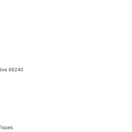
stève 66240
iques.