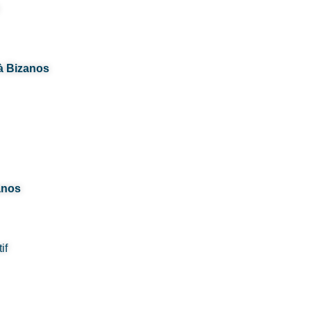
 à Bizanos
anos
if