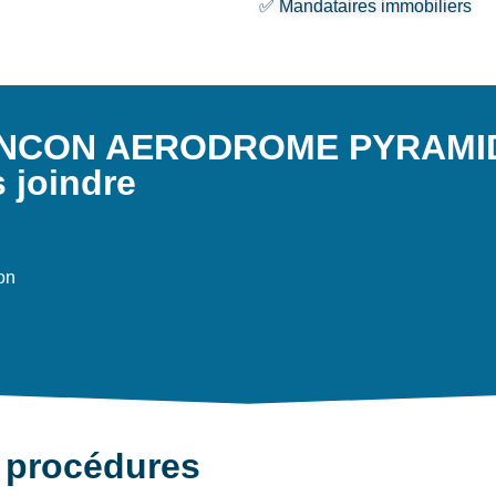
✅ Mandataires immobiliers
ENCON AERODROME PYRAMID
 joindre
on
 procédures