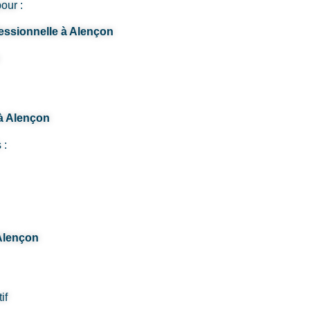
our :
fessionnelle à Alençon
 à Alençon
 :
Alençon
if