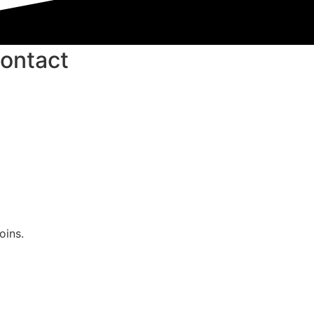
contact
oins.