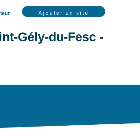
Ajouter un site
teur
int-Gély-du-Fesc -