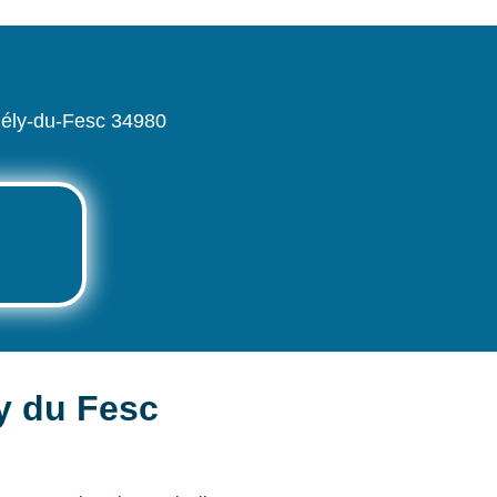
Gély-du-Fesc 34980
y du Fesc