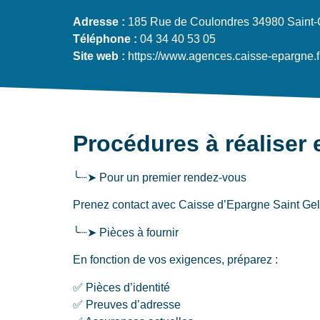
Adresse :
185 Rue de Coulondres 34980 Saint-
Téléphone :
04 34 40 53 05
Site web :
https://www.agences.caisse-epargne.f
Procédures à réaliser 
╰┈➤ Pour un premier rendez-vous
Prenez contact avec Caisse d’Epargne Saint Gely 
╰┈➤ Pièces à fournir
En fonction de vos exigences, préparez :
✅ Pièces d’identité
✅ Preuves d’adresse