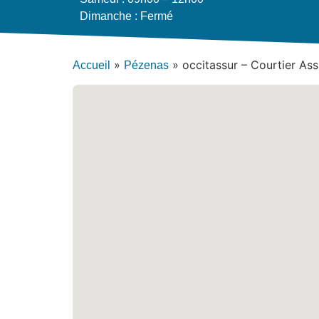
Dimanche : Fermé
»
»
occitassur – Courtier As
Accueil
Pézenas