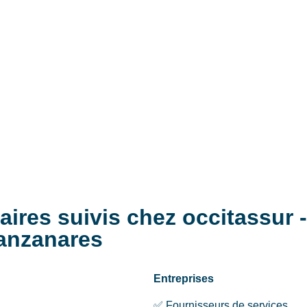
aires suivis chez occitassur 
anzanares
Entreprises
✅ Fournisseurs de services