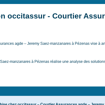
on occitassur - Courtier Assu
 Assurances agde – Jeremy Saez-manzanares
à Pézenas
vise à an
 Saez-manzanares à Pézenas réalise une analyse des solutions 
nchise chez occitassur – Courtier Assurances agde – Jerem