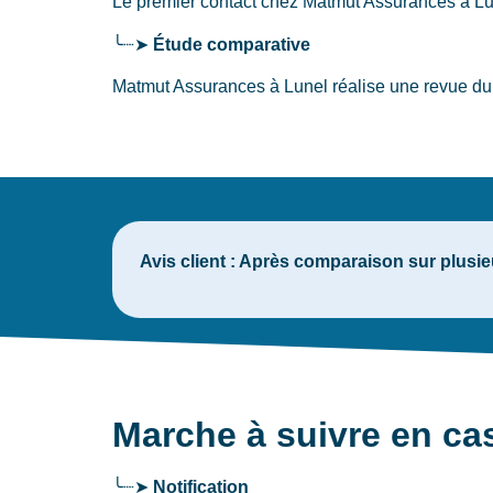
Le premier contact chez Matmut Assurances
à L
╰┈➤
Étude comparative
Matmut Assurances à Lunel réalise une revue du 
Avis client :
Après comparaison sur plusieu
Marche à suivre en c
╰┈➤
Notification