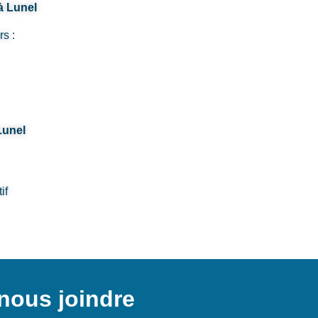
à Lunel
rs :
Lunel
if
nous joindre