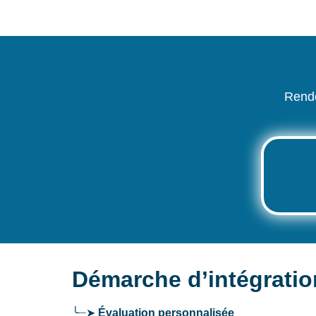
Rende
Démarche d’intégratio
╰┈➤
Évaluation personnalisée