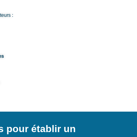
teurs :
es
 pour établir un