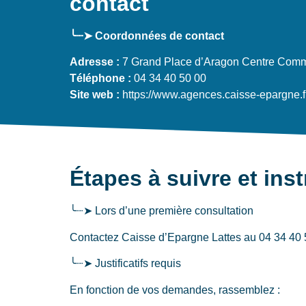
contact
╰┈➤ Coordonnées de contact
Adresse :
7 Grand Place d’Aragon Centre Comme
Téléphone :
04 34 40 50 00
Site web :
https://www.agences.caisse-epargne.f
Étapes à suivre et ins
╰┈➤ Lors d’une première consultation
Contactez Caisse d’Epargne Lattes au 04 34 40 50
╰┈➤ Justificatifs requis
En fonction de vos demandes, rassemblez :