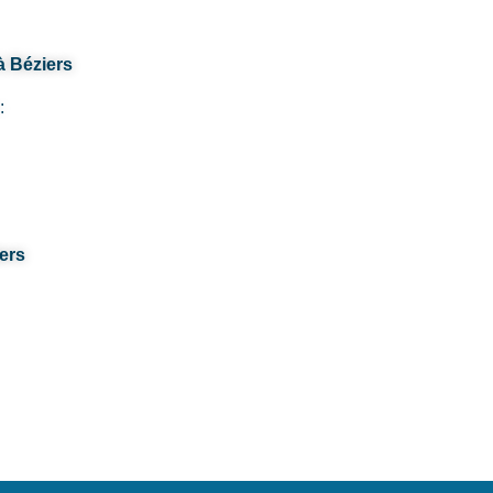
à Béziers
:
ers