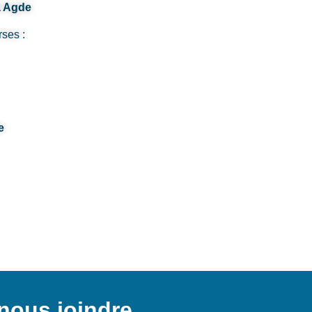
à Agde
rses :
e
nous joindre