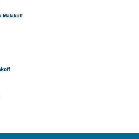
à Malakoff
akoff