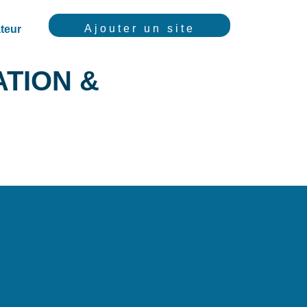
Ajouter un site
teur
ATION &