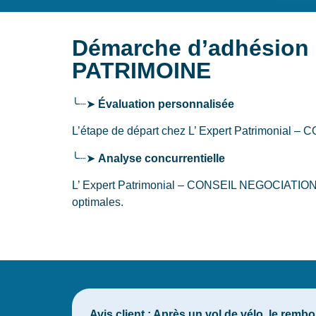
Démarche d’adhésion 
PATRIMOINE
╰┈➤
Évaluation personnalisée
L’étape de départ chez L’ Expert Patrimonia
╰┈➤
Analyse concurrentielle
L’ Expert Patrimonial – CONSEIL NEGOCIATION & 
optimales.
Avis client :
Après un vol de vélo, le remb