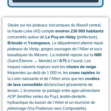
Située sur les plateaux volcaniques du Massif central,
la Haute-Loire (43) compte
environ 230 000 habitants
concentrés autour de
Le Puy-en-Velay
(préfecture),
Brioude
et
Yssingeaux
. Le département alterne
hauts
plateaux du Velay
, gorges sauvages de l’Allier et sucs
basaltiques du Mézenc. La mobilité repose sur la
N88
(Saint-Étienne ↔ Mende) et l’
A75
à l’ouest. Les
risques naturels majeurs sont les
chutes de neige
fréquentes au-delà de 1 000 m, les
crues rapides
de
la Loire naissante et de l’Allier ainsi que les
coulées
de lave consolidée
déclenchant glissements de
terrain. L’économie se partage entre
agro-alimentaire
AOP
(lentilles vertes du Puy),
textile-dentelle
,
hydraulique du bassin de l’Allier et un
tourisme de
pèlerinage
(Via Podiensis vers Compostelle).