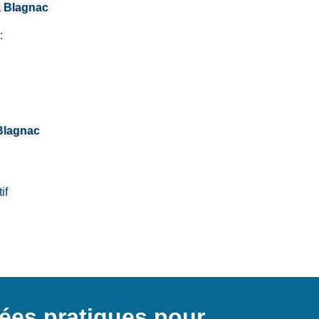
à Blagnac
:
Blagnac
if
ées pratiques pour