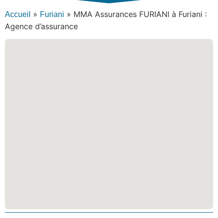
»
»
MMA Assurances FURIANI à Furiani :
Accueil
Furiani
Agence d’assurance