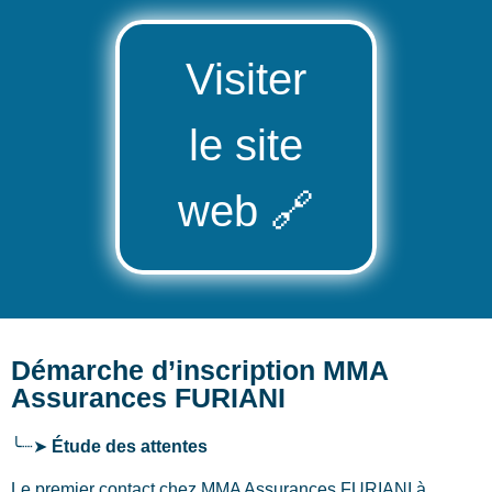
Visiter
le site
web
🔗
Démarche d’inscription MMA
Assurances FURIANI
╰┈➤
Étude des attentes
Le premier contact chez MMA Assurances FURIANI
à