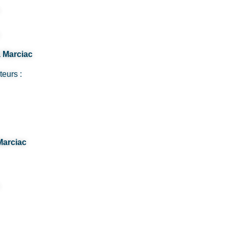
à Marciac
teurs :
Marciac