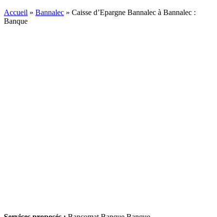
Accueil
»
Bannalec
»
Caisse d’Epargne Bannalec à Bannalec :
Banque
Services proposés :
Bancomat,Banque,Banque